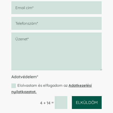
Adatvédelem*
Elolvastam és elfogadom az
Adatkezelési
nyilatkozatot.
=
ELKÜLDÖM
4 + 14