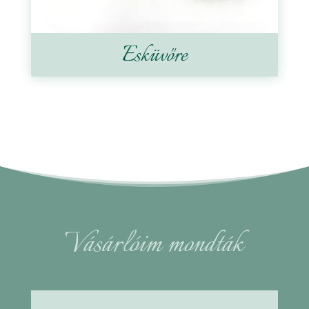
Esküvőre
Vásárlóim mondták