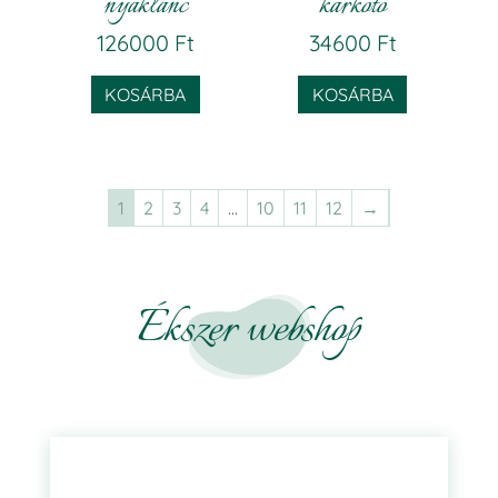
nyaklánc
karkötő
126000
Ft
34600
Ft
KOSÁRBA
KOSÁRBA
1
2
3
4
…
10
11
12
→
Ékszer webshop