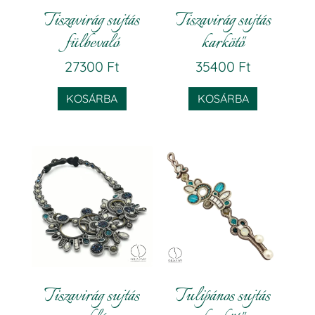
Tiszavirág sujtás
Tiszavirág sujtás
fülbevaló
karkötő
27300
Ft
35400
Ft
KOSÁRBA
KOSÁRBA
Tiszavirág sujtás
Tulipános sujtás