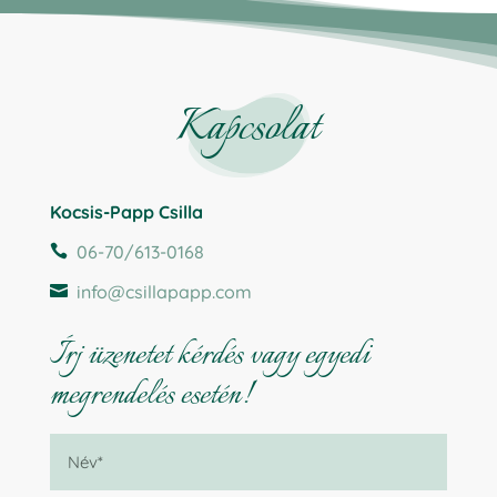
Kapcsolat
Kocsis-Papp Csilla
06-70/613-0168

info@csillapapp.com

Írj üzenetet kérdés vagy egyedi
megrendelés esetén!