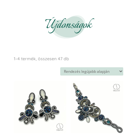
Újdonságok
Sorted
1–4 termék, összesen 47 db
by
latest