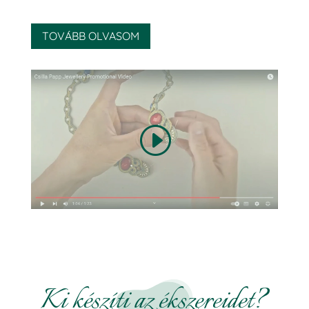
TOVÁBB OLVASOM
Ki készíti az ékszereidet?