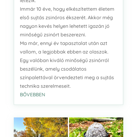
létezik.
Immár 10 éve, hogy elkészítettem életem
első sujtás zsinóros ékszerét. Akkor még
nagyon kevés helyen lehetett igazán jó
minőségű zsinórt beszerezni.
Ma már, ennyi év tapasztalat után azt
vallom, a legjobbak ebben az olaszok.
Egy valóban kiváló minőségű zsinórról
beszélünk, amely csodálatos
színpalettával örvendezteti meg a sujtás
technika szerelmeseit.
BŐVEBBEN