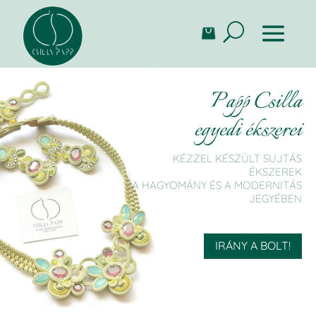
Papp Csilla
egyedi ékszerei
KÉZZEL KÉSZÜLT SUJTÁS
ÉKSZEREK
A HAGYOMÁNY ÉS A MODERNITÁS
JEGYÉBEN
IRÁNY A BOLT!