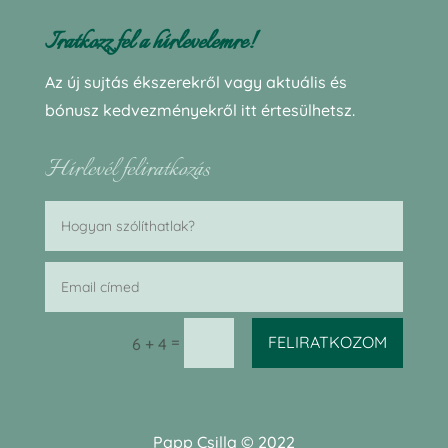
Iratkozz fel a hírlevelemre!
Az új sujtás ékszerekről vagy aktuális és
bónusz kedvezményekről itt értesülhetsz.
Hírlevél feliratkozás
=
FELIRATKOZOM
6 + 4
Papp Csilla © 2022