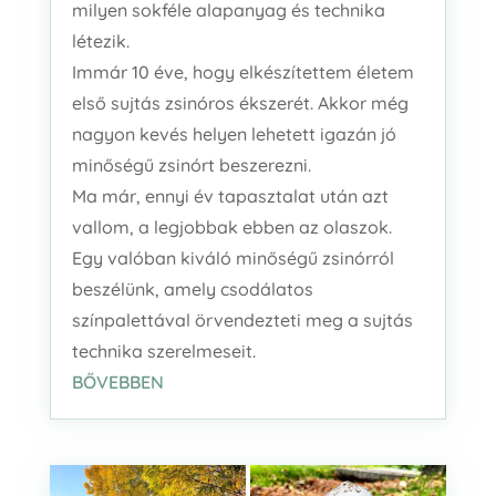
milyen sokféle alapanyag és technika
létezik.
Immár 10 éve, hogy elkészítettem életem
első sujtás zsinóros ékszerét. Akkor még
nagyon kevés helyen lehetett igazán jó
minőségű zsinórt beszerezni.
Ma már, ennyi év tapasztalat után azt
vallom, a legjobbak ebben az olaszok.
Egy valóban kiváló minőségű zsinórról
beszélünk, amely csodálatos
színpalettával örvendezteti meg a sujtás
technika szerelmeseit.
BŐVEBBEN