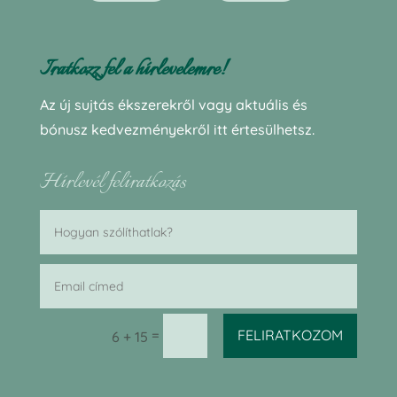
Iratkozz fel a hírlevelemre!
Az új sujtás ékszerekről vagy aktuális és
bónusz kedvezményekről itt értesülhetsz.
Hírlevél feliratkozás
=
FELIRATKOZOM
6 + 15