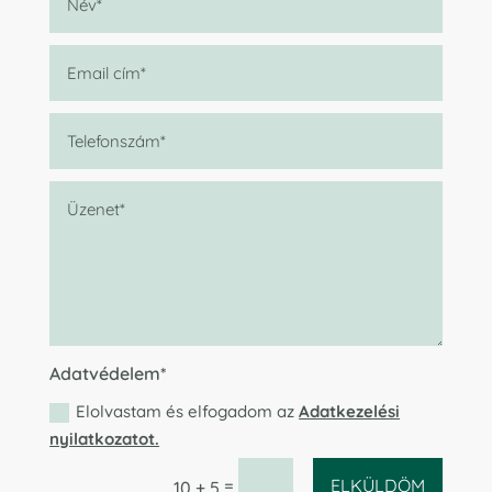
Adatvédelem*
Elolvastam és elfogadom az
Adatkezelési
nyilatkozatot.
=
ELKÜLDÖM
10 + 5