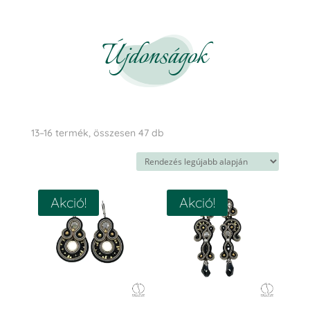
Újdonságok
Sorted
13–16 termék, összesen 47 db
by
latest
Akció!
Akció!