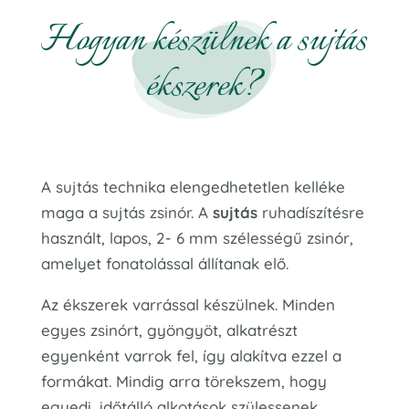
Hogyan készülnek a sujtás
ékszerek?
A sujtás technika elengedhetetlen kelléke
maga a sujtás zsinór. A
sujtás
ruhadíszítésre
használt, lapos, 2- 6 mm szélességű zsinór,
amelyet fonatolással állítanak elő.
Az ékszerek varrással készülnek. Minden
egyes zsinórt, gyöngyöt, alkatrészt
egyenként varrok fel, így alakítva ezzel a
formákat. Mindig arra törekszem, hogy
egyedi, időtálló alkotások szülessenek,