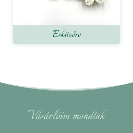
Esküvőre
Vásárlóim mondták