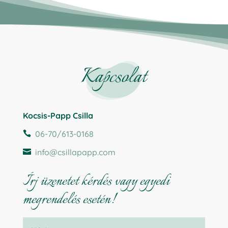
Kapcsolat
Kocsis-Papp Csilla
06-70/613-0168

info@csillapapp.com

Írj üzenetet kérdés vagy egyedi
megrendelés esetén!