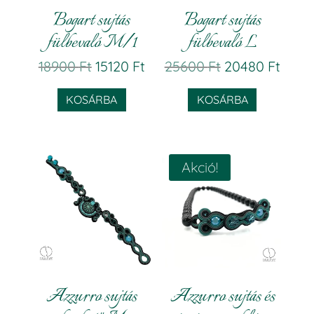
Bogart sujtás
Bogart sujtás
fülbevaló M/1
fülbevaló L
Original
Current
Original
Curr
18900
Ft
15120
Ft
25600
Ft
20480
Ft
price
price
price
price
KOSÁRBA
KOSÁRBA
was:
is:
was:
is:
18900 Ft.
15120 Ft.
25600 Ft.
20480
Akció!
Azzurro sujtás
Azzurro sujtás és