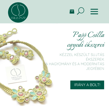
Papp Csilla
egyedi ékszerei
KÉZZEL KÉSZÜLT SUJTÁS
ÉKSZEREK
A HAGYOMÁNY ÉS A MODERNITÁS
JEGYÉBEN
IRÁNY A BOLT!