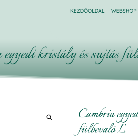
KEZDŐOLDAL
WEBSHOP
egyedi kristály és sujtás fü
Cambria egyedi
fülbevaló L