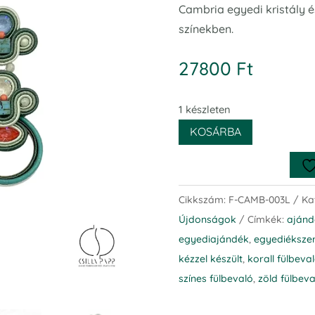
Cambria egyedi kristály é
színekben.
27800
Ft
1 készleten
KOSÁRBA
Cikkszám:
F-CAMB-003L
Ka
Újdonságok
Címkék:
ajánd
egyediajándék
,
egyediéksze
kézzel készült
,
korall fülbeva
színes fülbevaló
,
zöld fülbeva
Cambria egyedi kristály és sujtás fülbevaló L