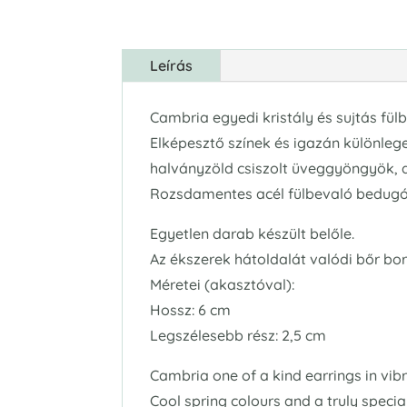
Leírás
Cambria egyedi kristály és sujtás fül
Elképesztő színek és igazán különlege
halványzöld csiszolt üveggyöngyök, a
Rozsdamentes acél fülbevaló bedugóva
Egyetlen darab készült belőle.
Az ékszerek hátoldalát valódi bőr bor
Méretei (akasztóval):
Hossz: 6 cm
Legszélesebb rész: 2,5 cm
Cambria one of a kind earrings in vibr
Cool spring colours and a truly speci