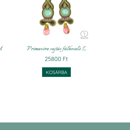
M
Primavéra sujtás fülbevaló L
Current
25800
Ft
price
KOSÁRBA
is:
17520 Ft.