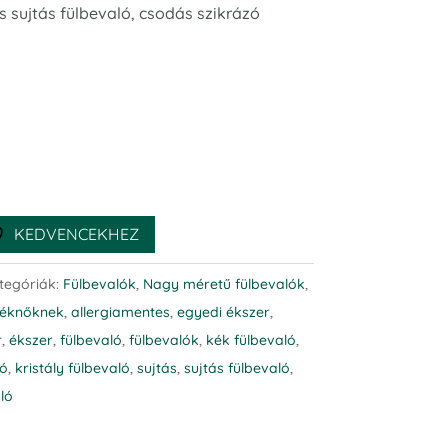
s sujtás fülbevaló, csodás szikrázó
KEDVENCEKHEZ
tegóriák:
Fülbevalók
,
Nagy méretű fülbevalók
,
éknőknek
,
allergiamentes
,
egyedi ékszer
,
r
,
ékszer
,
fülbevaló
,
fülbevalók
,
kék fülbevaló
,
ló
,
kristály fülbevaló
,
sujtás
,
sujtás fülbevaló
,
ló