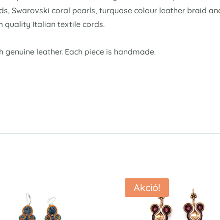
ds, Swarovski coral pearls, turquose colour leather braid a
 quality Italian textile cords.
th genuine leather. Each piece is handmade.
Akció!