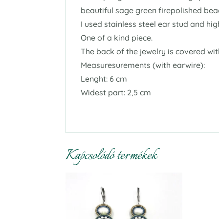
beautiful sage green firepolished bea
I used stainless steel ear stud and high
One of a kind piece.
The back of the jewelry is covered wi
Measuresurements (with earwire):
Lenght: 6 cm
Widest part: 2,5 cm
Kapcsolódó termékek