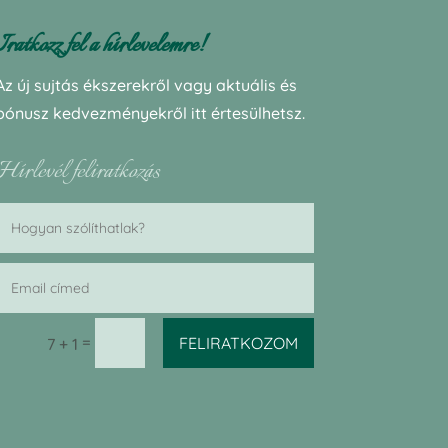
Iratkozz fel a hírlevelemre!
Az új sujtás ékszerekről vagy aktuális és
bónusz kedvezményekről itt értesülhetsz.
Hírlevél feliratkozás
=
FELIRATKOZOM
7 + 1