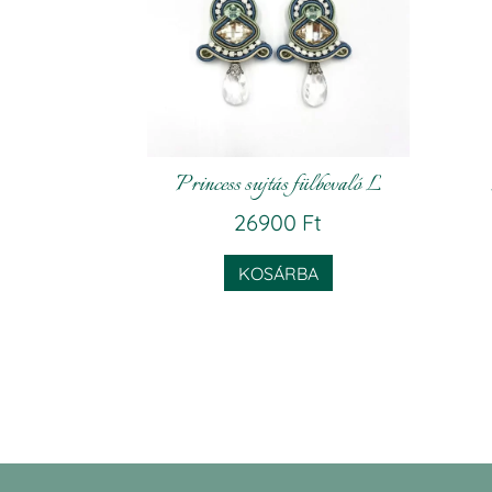
Princess sujtás fülbevaló L
26900
Ft
KOSÁRBA