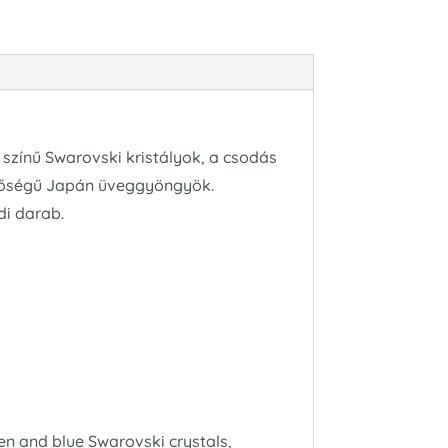
k színű Swarovski kristályok, a csodás
minőségű Japán üveggyöngyök.
di darab.
 en and blue Swarovski crystals,