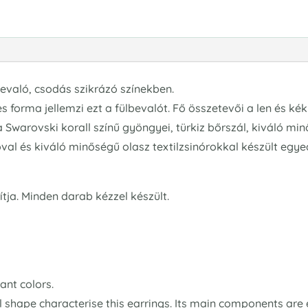
bevaló, csodás szikrázó színekben.
s forma jellemzi ezt a fülbevalót. Fő összetevői a len és ké
 Swarovski korall színű gyöngyei, türkiz bőrszál, kiváló 
l és kiváló minőségű olasz textilzsinórokkal készült egye
ítja. Minden darab kézzel készült.
ant colors.
al shape characterise this earrings. Its main components are