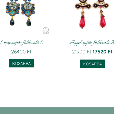
Lujza sujtás fülbevaló L
Angel sujtás fülbevaló 
Original
26400
Ft
21900
Ft
17520
Ft
price
KOSÁRBA
KOSÁRBA
was:
21900 Ft.