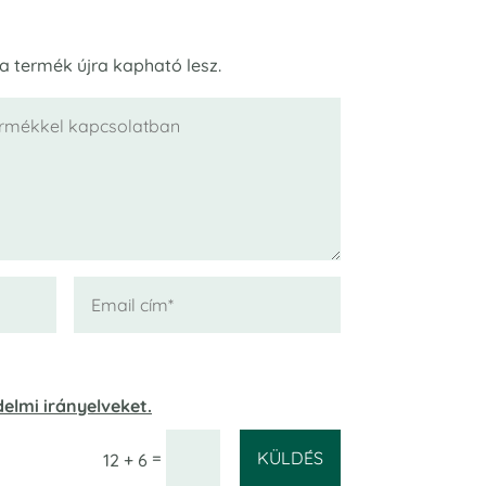
 a termék újra kapható lesz.
elmi irányelveket.
KÜLDÉS
=
12 + 6