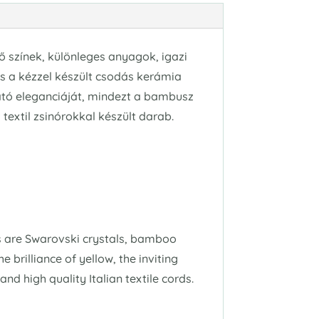
ő színek, különleges anyagok, igazi
és a kézzel készült csodás kerámia
ató eleganciáját, mindezt a bambusz
extil zsinórokkal készült darab.
ts are Swarovski crystals, bamboo
 brilliance of yellow, the inviting
d high quality Italian textile cords.