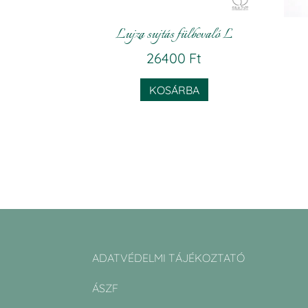
Lujza sujtás fülbevaló L
26400
Ft
KOSÁRBA
ADATVÉDELMI TÁJÉKOZTATÓ
ÁSZF