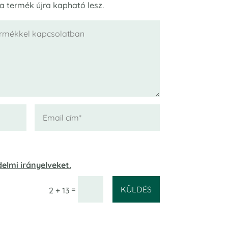
 a termék újra kapható lesz.
elmi irányelveket.
KÜLDÉS
=
2 + 13