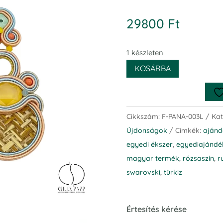
29800
Ft
1 készleten
KOSÁRBA
Cikkszám:
F-PANA-003L
Kat
Újdonságok
Címkék:
ajánd
egyedi ékszer
,
egyediajándé
magyar termék
,
rózsaszín
,
r
swarovski
,
türkiz
Panama sujtás fülbevaló L
Értesítés kérése