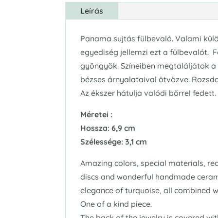
Leírás
Panama sujtás fülbevaló. Valami külön
egyediség jellemzi ezt a fülbevalót.
gyöngyök. Színeiben megtaláljátok a 
bézses árnyalataival ötvözve. Rozsda
Az ékszer hátulja valódi bőrrel fedett
Méretei :
Hossza: 6,9 cm
Szélessége: 3,1
cm
Amazing colors, special materials, r
discs and wonderful handmade ceramic be
elegance of turquoise, all combined wi
One of a kind piece.
The back of the jewelry is covered wi