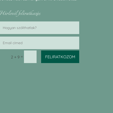
Hírlevél feliratkozás
=
FELIRATKOZOM
2 + 9