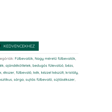
KEDVENCEKHEZ
egóriák:
Fülbevalók
,
Nagy méretű fülbevalók
,
ék
,
ajándékötletek
,
bedugós fülevalüó
,
bézs
,
k
,
ékszer
,
fülbevaló
,
kék
,
kézzel készült
,
kristály
,
usztikus
,
sárga
,
sujtás fülbevaló
,
sújtásékszer
,