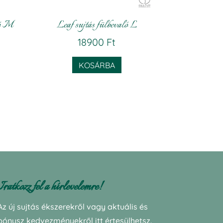
ló M
Leaf sujtás fülbevaló L
Current
18900
Ft
price
KOSÁRBA
s:
17280 Ft.
Iratkozz fel a hírlevelemre!
Az új sujtás ékszerekről vagy aktuális és
bónusz kedvezményekről itt értesülhetsz.