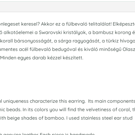
legeset keresel? Akkor ez a fülbevaló telitalálat! Elképeszt
 Fő alkotóelemei a Swarovski kristályok, a bambusz korong 
korall bársonyosságát, a sárga ragyogását, a türkiz hívog
mentes acél fülbevaló bedugóval és kiváló minőségű Olasz t
. Minden egyes darab kézzel készített.
eal uniqueness characterize this earring. Its main componen
ads. In its colors you will find the velvetiness of coral, the
th beige shades of bamboo. I used stainless steel ear stud an
th genuine leather. Each piece is handmade.