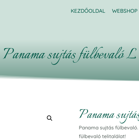
KEZDŐOLDAL
WEBSHOP
Panama sujtás fülbevaló L
Panama sujtás
Panama sujtás fülbevaló.
fülbevaló telitalálat!