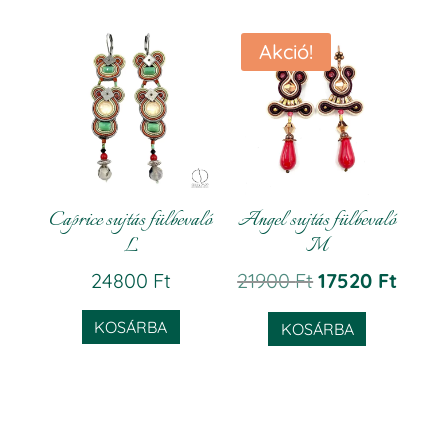
Akció!
Caprice sujtás fülbevaló
Angel sujtás fülbevaló
L
M
Original
Curre
24800
Ft
21900
Ft
17520
Ft
price
price
KOSÁRBA
KOSÁRBA
was:
is:
21900 Ft.
17520