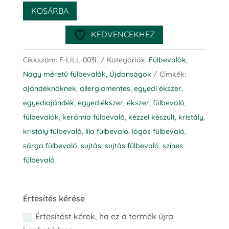
KOSÁRBA
KEDVENCEKHEZ
Cikkszám:
F-LILL-003L
Kategóriák:
Fülbevalók
,
Nagy méretű fülbevalók
,
Újdonságok
Címkék:
ajándéknőknek
,
allergiamentes
,
egyedi ékszer
,
egyediajándék
,
egyediékszer
,
ékszer
,
fülbevaló
,
fülbevalók
,
kerámia fülbevaló
,
kézzel készült
,
kristály
,
kristály fülbevaló
,
lila fülbevaló
,
lógós fülbevaló
,
sárga fülbevaló
,
sujtás
,
sujtás fülbevaló
,
színes
fülbevaló
Lilla egyedi kristály és kerámia sujtás fülbevaló-L
Értesítés kérése
Értesítést kérek, ha ez a termék újra