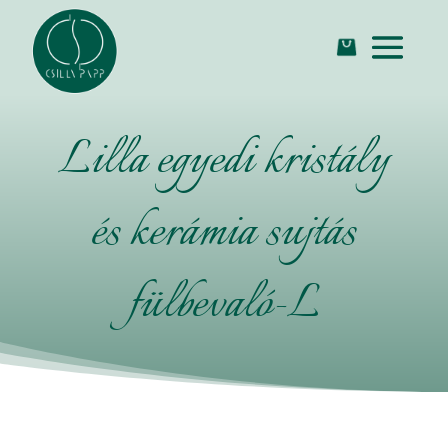
Lilla egyedi kristály
és kerámia sujtás
fülbevaló-L