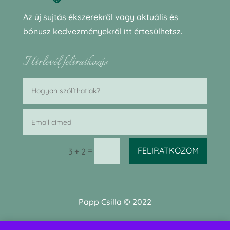
Az új sujtás ékszerekről vagy aktuális és
bónusz kedvezményekről itt értesülhetsz.
Hírlevél feliratkozás
=
FELIRATKOZOM
3 + 2
Papp Csilla © 2022
Web:
Barabilla Design