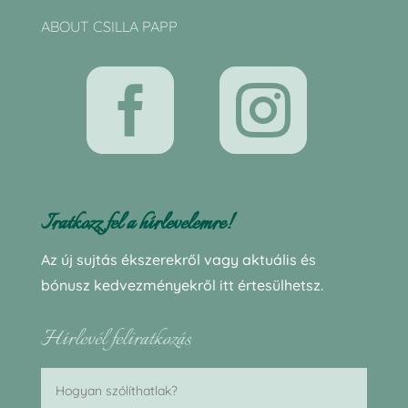
ABOUT CSILLA PAPP


Iratkozz fel a hírlevelemre!
Az új sujtás ékszerekről vagy aktuális és
bónusz kedvezményekről itt értesülhetsz.
Hírlevél feliratkozás