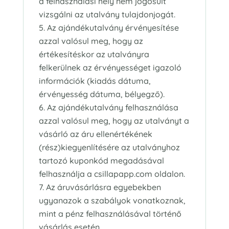
a felhasználási hely nem jogosult
vizsgálni az utalvány tulajdonjogát.
Az ajándékutalvány érvényesítése
azzal valósul meg, hogy az
értékesítéskor az utalványra
felkerülnek az érvényességet igazoló
információk (kiadás dátuma,
érvényesség dátuma, bélyegző).
Az ajándékutalvány felhasználása
azzal valósul meg, hogy az utalványt a
vásárló az áru ellenértékének
(rész)kiegyenlítésére az utalványhoz
tartozó kuponkód megadásával
felhasználja a csillapapp.com oldalon.
Az áruvásárlásra egyebekben
ugyanazok a szabályok vonatkoznak,
mint a pénz felhasználásával történő
vásárlás esetén.