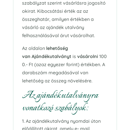
szabályzat szerint vásárlásra jogosító
okirat. Kibocsátási érték az az
összeghatár, amilyen értékben a
vásárló az ajándék utalvány
felhasználásával árut vásárolhat.
Az oldalon
lehetőség
van
Ajándékutalványt
is
vásárolni
100
0.- Ft (azaz egyezer forint) értékben. A
darabszám megadásával van
lehetőség az összeg növelésére.
Az ajándékutalványra
vonatkozó szabályok:
Az ajándékutalvány nyomdai úton
előállított okirat, amely e- mail