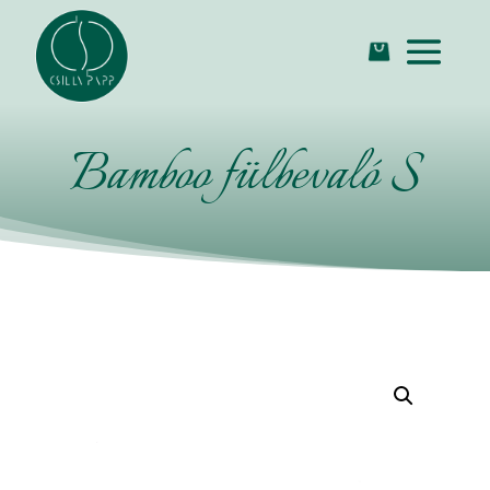
Bamboo fülbevaló S