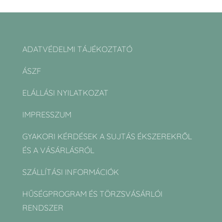
ADATVÉDELMI TÁJÉKOZTATÓ
ÁSZF
ELÁLLÁSI NYILATKOZAT
IMPRESSZUM
GYAKORI KÉRDÉSEK A SUJTÁS ÉKSZEREKRŐL
ÉS A VÁSÁRLÁSRÓL
SZÁLLÍTÁSI INFORMÁCIÓK
HŰSÉGPROGRAM ÉS TÖRZSVÁSÁRLÓI
RENDSZER