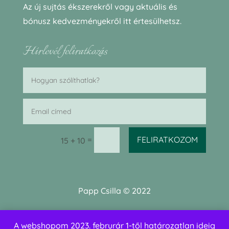
Az új sujtás ékszerekről vagy aktuális és
bónusz kedvezményekről itt értesülhetsz.
Hírlevél feliratkozás
=
FELIRATKOZOM
15 + 10
Papp Csilla © 2022
Web:
Barabilla Design
A webshopom 2023. februrár 1-től határozatlan ideig
Grafika:
Andras Kresak