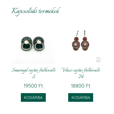
Kapcsolódó termékek
Smaragd sujtás fülbevaló
Vince sujtás fülbevaló
S
M
19500
Ft
18800
Ft
KOSÁRBA
KOSÁRBA