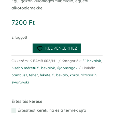
Egy igazán különleges fülbevaló, egyedi
alkotóelemekkel.
7200
Ft
Elfogyott
KEDVENCEKHEZ
Cikkszám:
K-BAMB 002/M-1
Kategóriák:
Fülbevalók
,
Kisebb méretű fülbevalók
,
Újdonságok
Címkék:
bambusz
,
fehér
,
fekete
,
fülbevaló
,
koral
,
rózsaszín
,
swarovski
Bamboo fülbevaló S
Értesítés kérése
Értesítést kérek, ha ez a termék újra