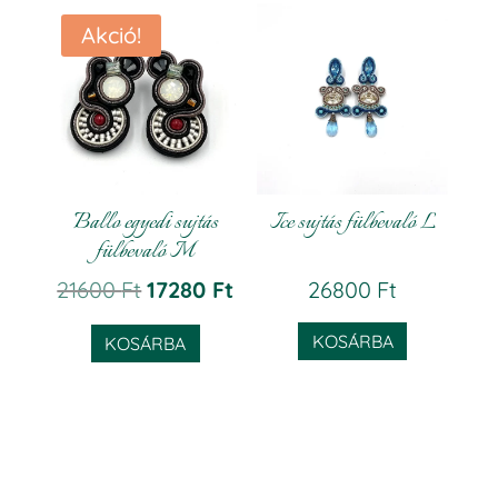
Akció!
Ballo egyedi sujtás
Ice sujtás fülbevaló L
fülbevaló M
Original
Current
21600
Ft
17280
Ft
26800
Ft
price
price
KOSÁRBA
KOSÁRBA
was:
is:
21600 Ft.
17280 Ft.