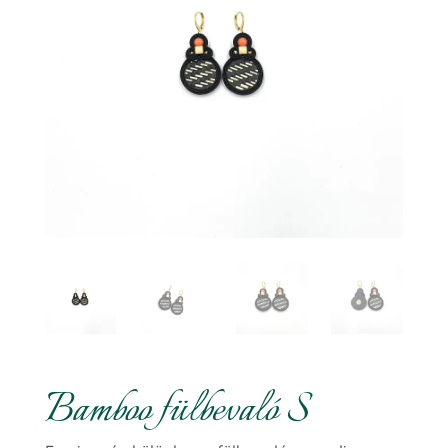
Bamboo fülbevaló S